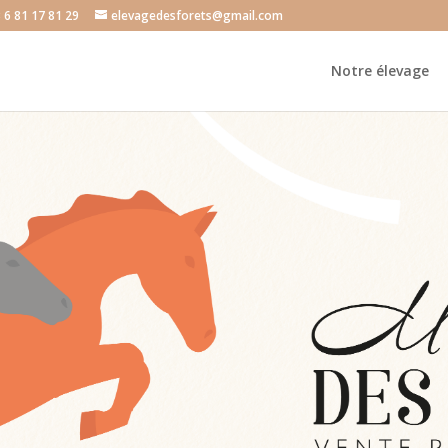
3 6 81 17 81 29
elevagedesforets@gmail.com
Notre élevage