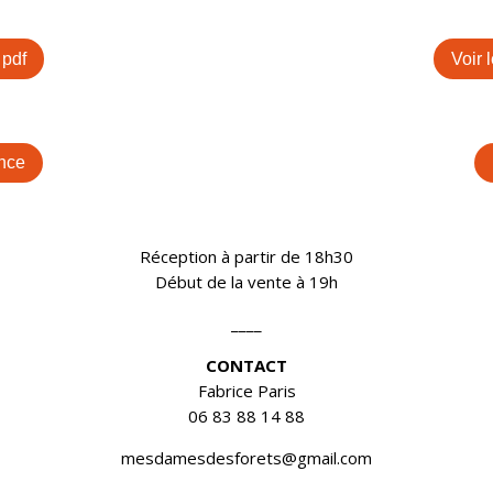
 pdf
Voir 
nce
Réception à partir de 18h30
Début de la vente à 19h
____
CONTACT
Fabrice Paris
06 83 88 14 88
mesdamesdesforets@gmail.com