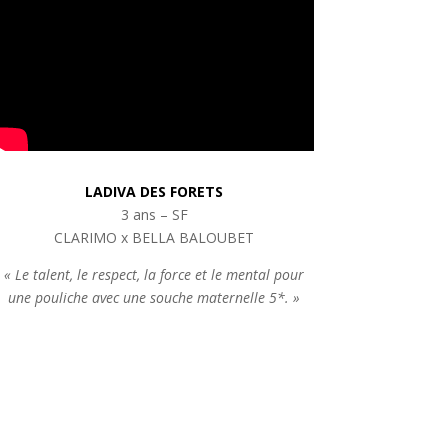
LADIVA DES FORETS
3 ans – SF
CLARIMO x BELLA BALOUBET
« Le talent, le respect, la force et le mental pour
une pouliche avec une souche maternelle 5*. »