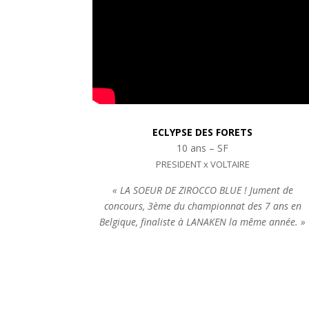
ECLYPSE DES FORETS
10 ans – SF
PRESIDENT x VOLTAIRE
« LA SOEUR DE ZIROCCO BLUE ! Jument de
concours, 3ème du championnat des 7 ans en
Belgique, finaliste à LANAKEN la même année. »