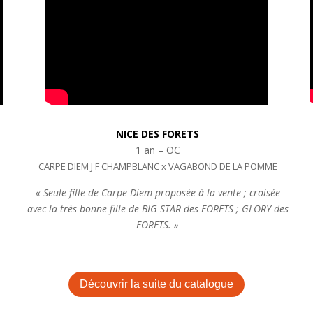
NICE DES FORETS
1 an – OC
CARPE DIEM J F CHAMPBLANC x VAGABOND DE LA POMME
« Seule fille de Carpe Diem proposée à la vente ; croisée
avec la très bonne fille de BIG STAR des FORETS ; GLORY des
FORETS. »
Découvrir la suite du catalogue