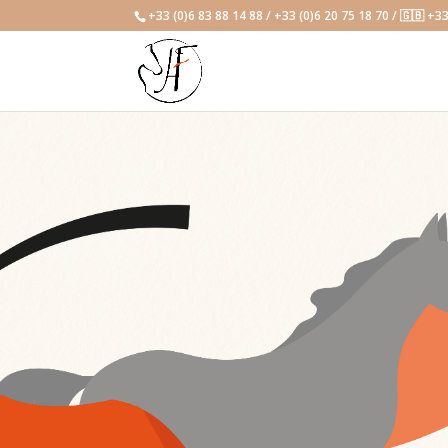
+33 (0)6 83 88 14 88 / +33 (0)6 20 75 18 70 / 🇬🇧 +3